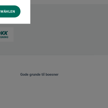
SWÄHLEN
Gode grunde til boesner