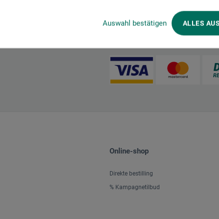
Auswahl bestätigen
ALLES AU
Betalingsmetoder
Online-shop
Direkte bestilling
% Kampagnetilbud