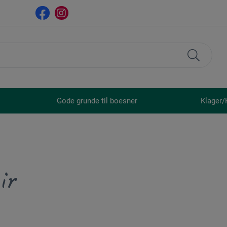
Gode grunde til boesner
Klager/
ir