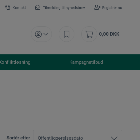
Kontakt
Tilmelding til nyhedsbrev
Registrér nu
0,00 DKK
Konfliktløsning
Kampagnetilbud
Sortér efter