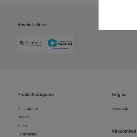
Awagami Factory
Bindewerk®
Absolut sikker
boesner
boesner – Aquarelle 300
Brüggmann
Callos
Canson®
Canson® Infinity
Produktkategorier
Følg os
Canson® – C á grain
Blindrammer
Facebook
Canson® – Mi-Teintes
Diverse
Canson® – Montval
Farver
Virksomhed
Clairefontaine
Forgyldning