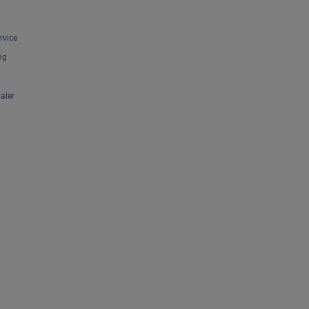
rvice
ng
aler