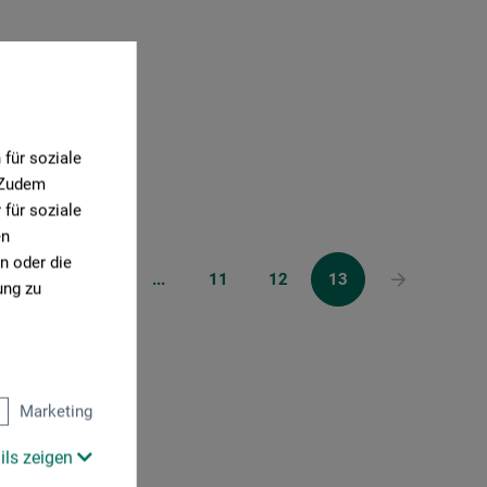
für soziale
. Zudem
für soziale
en
n oder die
1
2
...
11
12
13
ung zu
Marketing
ils zeigen