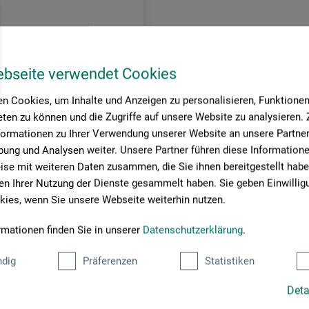
1,00
*
DKK
,97 DKK / (netto: 84,77 DKK)
ebseite verwendet Cookies
n Cookies, um Inhalte und Anzeigen zu personalisieren, Funktionen 
sendelse
ten zu können und die Zugriffe auf unsere Website zu analysieren
formationen zu Ihrer Verwendung unserer Website an unsere Partner 
ung und Analysen weiter. Unsere Partner führen diese Information
se mit weiteren Daten zusammen, die Sie ihnen bereitgestellt habe
ide:
n Ihrer Nutzung der Dienste gesammelt haben. Sie geben Einwillig
ies, wenn Sie unsere Webseite weiterhin nutzen.
rmationen finden Sie in unserer
Datenschutzerklärung
.
dig
Präferenzen
Statistiken
Deta