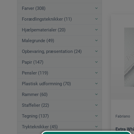
Farver (308)
Forædlingsteknikker (11)
Hjælpematerialer (20)
Malegrunde (49)
Opbevaring, præsentation (24)
Papir (147)
Pensler (119)
Plastisk udformning (70)
Rammer (60)
Staffelier (22)
Tegning (137)
Fabriano
Trykteknikker (45)
Extra Whi