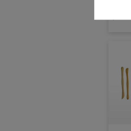
1 l = 610,0
Powertex®
Proxxon
plus for
Rodin
Rohde
Schulcz
Sculptare
Staedtler
Stubai
Welte
Wihedu