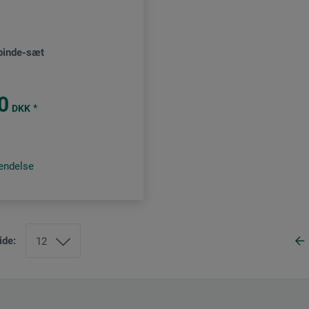
pinde-sæt
0
*
DKK
sendelse
ide: