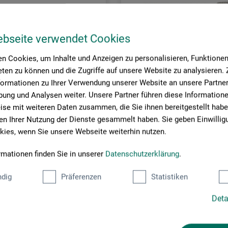
ebseite verwendet Cookies
n Cookies, um Inhalte und Anzeigen zu personalisieren, Funktionen 
ten zu können und die Zugriffe auf unsere Website zu analysieren
formationen zu Ihrer Verwendung unserer Website an unsere Partner 
ung und Analysen weiter. Unsere Partner führen diese Information
se mit weiteren Daten zusammen, die Sie ihnen bereitgestellt habe
n Ihrer Nutzung der Dienste gesammelt haben. Sie geben Einwillig
ies, wenn Sie unsere Webseite weiterhin nutzen.
rmationen finden Sie in unserer
Datenschutzerklärung
.
opera
asurlim
Fedtsten fil-sæt
dig
Präferenzen
Statistiken
Deta
,00
149,00
*
*
DKK
fra
DKK