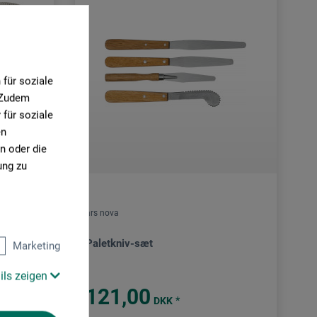
für soziale
. Zudem
für soziale
en
n oder die
ung zu
ars nova
Paletkniv-sæt
Marketing
ils zeigen
121,00
*
DKK