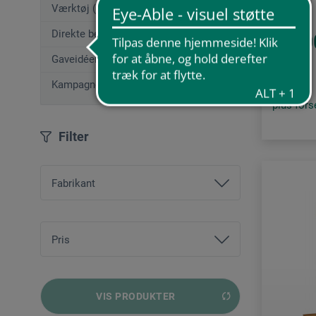
Værktøj (50)
Direkte bestilling
77,0
Gaveidéer (12)
Kampagnetilbud
plus for
Filter
Fabrikant
Abig
Pris
Airplac®
Albaluz
fra
5,57 DKK
bis
74151,00 DKK
VIS PRODUKTER
ars nova