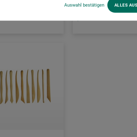
0 DKK / (netto: 488,00 DKK)
Auswahl bestätigen
ALLES AU
sendelse
plus forsendelse