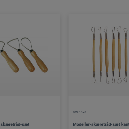
ars nova
-skæretråd-sæt
Modeller-skæretråd-sæt kan