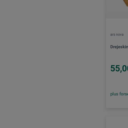
arteveri
Artistix
boesner
ars nova
boesner by Artistix
boesner – Modellare
Drejeski
boesner – Terra
55,0
Botz
Cléopâtre
Color Expert
plus for
Creartec
DAS®
Dick