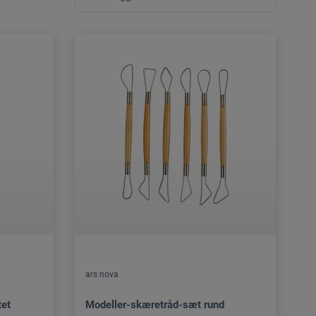
ars nova
tet
Modeller-skæretråd-sæt rund