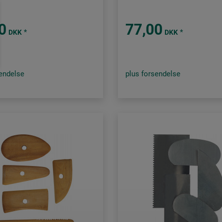
0
77,00
*
*
DKK
DKK
sendelse
plus forsendelse