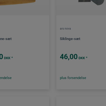
ars nova
nne-sæt
Siklinge-sæt
0
46,00
*
*
DKK
DKK
sendelse
plus forsendelse