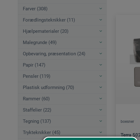
Farver (308)
Forædlingsteknikker (11)
Hjælpematerialer (20)
Malegrunde (49)
Opbevaring, præsentation (24)
Papir (147)
Pensler (119)
Plastisk udformning (70)
Rammer (60)
Staffelier (22)
Tegning (137)
boesner
Trykteknikker (45)
Terra 50