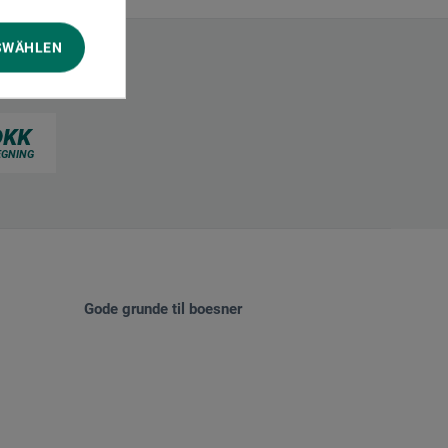
SWÄHLEN
Gode grunde til boesner