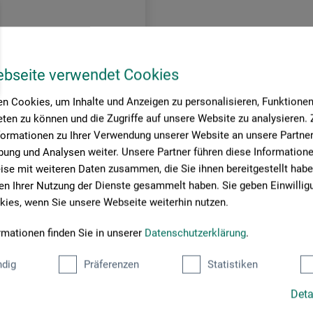
00
*
DKK
0 DKK / (netto: 8,40 DKK)
ebseite verwendet Cookies
n Cookies, um Inhalte und Anzeigen zu personalisieren, Funktionen 
sendelse
ten zu können und die Zugriffe auf unsere Website zu analysieren
formationen zu Ihrer Verwendung unserer Website an unsere Partner 
ung und Analysen weiter. Unsere Partner führen diese Information
se mit weiteren Daten zusammen, die Sie ihnen bereitgestellt habe
ide:
n Ihrer Nutzung der Dienste gesammelt haben. Sie geben Einwillig
ies, wenn Sie unsere Webseite weiterhin nutzen.
rmationen finden Sie in unserer
Datenschutzerklärung
.
dig
Präferenzen
Statistiken
Deta