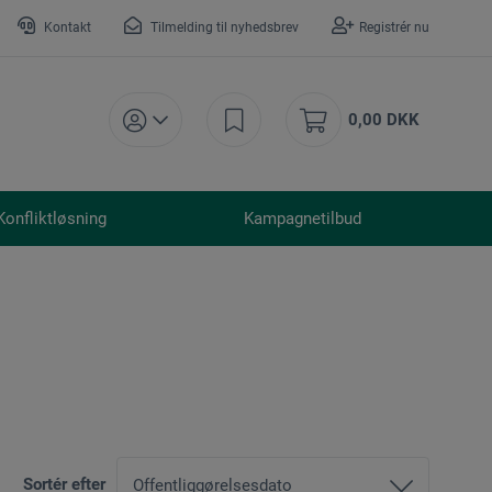
Kontakt
Tilmelding til nyhedsbrev
Registrér nu
0,00 DKK
Konfliktløsning
Kampagnetilbud
Sortér efter