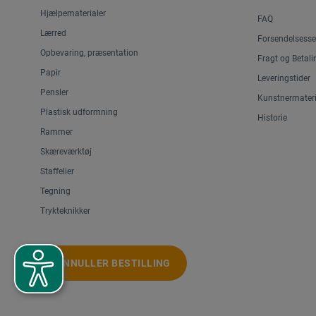
Etter Art
Hjælpematerialer
FAQ
Fome
Lærred
Forsendelsesse
Hermoli
Opbevaring, præsentation
Fragt og Betali
Papir
HSL
Leveringstider
Pensler
Kunstnermateri
KA.EF.
Plastisk udformning
Historie
mosaikstein.com
Rammer
Skæreværktøj
Nabertherm
Staffelier
opera
Tegning
Pebaro
Trykteknikker
Pfeil
Plastiline®
ANNULLER BESTILLING
Polyform
PotApron