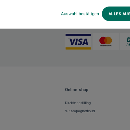
Auswahl bestätigen
ALLES AU
Betalingsmetoder
Online-shop
Direkte bestilling
% Kampagnetilbud