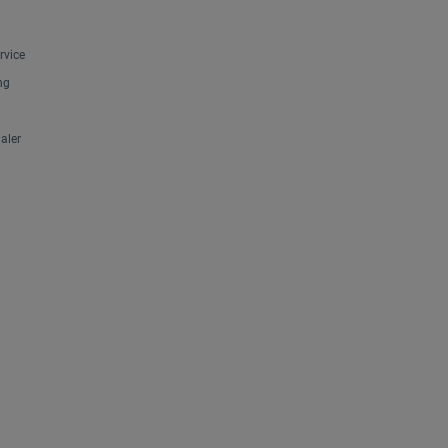
rvice
ng
aler