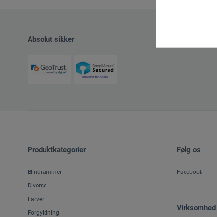
arteveri
Artistix
Absolut sikker
boesner
boesner by Artistix
boesner – Modellare
boesner – Terra
Botz
Cléopâtre
Color Expert
Produktkategorier
Følg os
Creartec
Blindrammer
Facebook
DAS®
Diverse
Farver
Dick
Virksomhed
Forgyldning