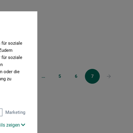
für soziale
. Zudem
für soziale
en
n oder die
1
2
...
5
6
7
ung zu
Marketing
ils zeigen