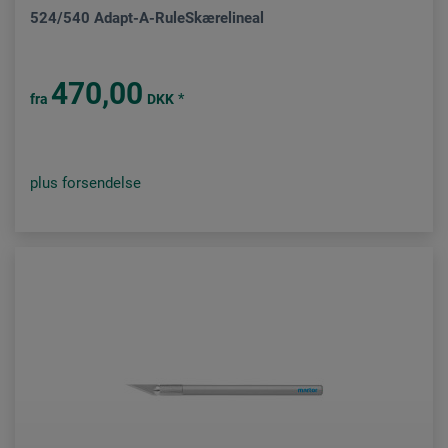
524/540 Adapt-A-RuleSkærelineal
470,00
*
fra
DKK
plus forsendelse