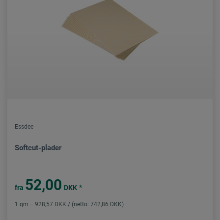
Essdee
Softcut-plader
52,00
*
fra
DKK
1 qm = 928,57 DKK / (netto: 742,86 DKK)