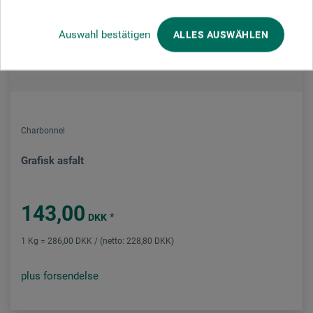
Auswahl bestätigen
ALLES AUSWÄHLEN
Charbonnel
Grafisk asfalt
143,00
*
DKK
1 Kg = 286,00 DKK / (netto: 228,80 DKK)
plus forsendelse