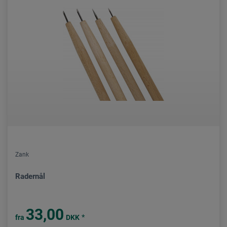
Zank
Radernål
33,00
*
fra
DKK