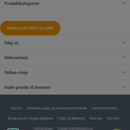
Produktkategorier
ANNULLER BESTILLING
Følg os
Virksomhed
Online-shop
Gode grunde til boesner
Imprint
Generelle salgs-og leveringsbetingelser
Databeskyttelse
Erklæring om tilgængelighed
Fragt og Betaling
Sitemap
Kontakt
Nyhedsbrev
Klager/Konfliktløsning