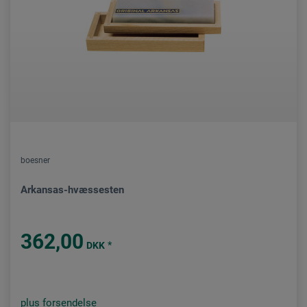
boesner
Arkansas-hvæssesten
362,00
*
DKK
plus forsendelse