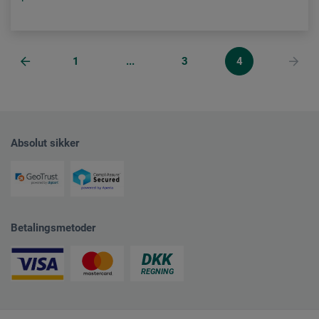
1
...
3
4
Absolut sikker
Betalingsmetoder