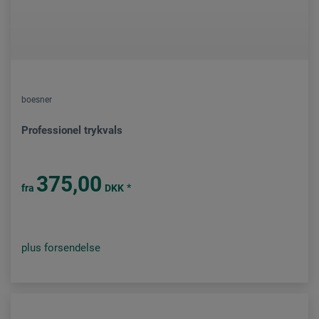
boesner
Professionel trykvals
375,00
*
fra
DKK
plus forsendelse