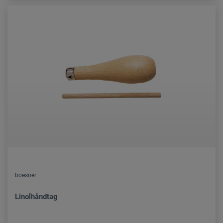
boesner
Linolhåndtag