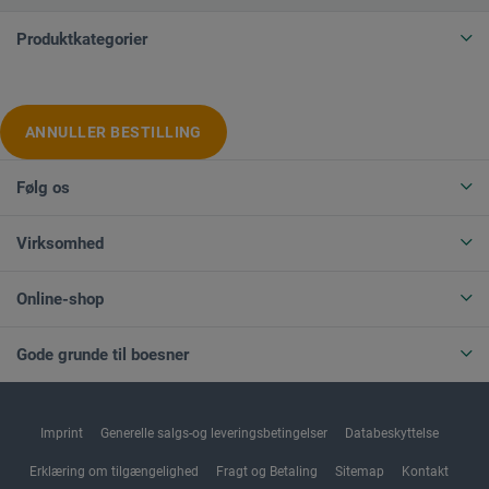
Produktkategorier
ANNULLER BESTILLING
Følg os
Virksomhed
Online-shop
Gode grunde til boesner
Imprint
Generelle salgs-og leveringsbetingelser
Databeskyttelse
Erklæring om tilgængelighed
Fragt og Betaling
Sitemap
Kontakt