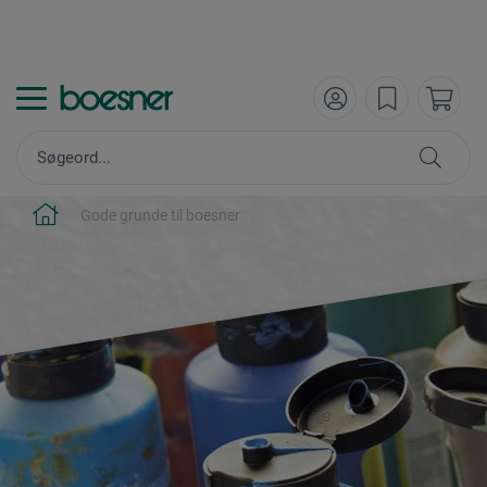
Gode grunde til boesner