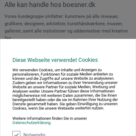
Alle kan handle hos boesner.dk
Vores kundegruppe omfatter: kunstnere på alle niveauer,
grafikere, designere, arkitekter, kunsthåndværkere, museer,
gallerier, samt alle instiutioner og uddannselser med kreative
fag.
Diese Webseite verwendet Cookies
Wir verwenden Cookies, um Inhalte und Anzeigen zu
personalisieren, Funktionen für soziale Medien anbieten zu
können und die Zugriffe auf unsere Website zu analysieren.
Kundeservice
Zudem geben wir Informationen zu Ihrer Verwendung unserer
Website an unsere Partner für soziale Medien, Werbung und
Analysen weiter. Unsere Partner führen diese Informationen
Boesners kunstuddannede personale sidder klar med hjælp og
möglicherweise mit weiteren Daten zusammen, die Sie ihnen
gode råd om prodkterne og svarer inden for 24 timer alle
bereitgestellt haben oder die sie im Rahmen Ihrer Nutzung der
Dienste gesammelt haben. Sie geben Einwilligung zu unseren
hverdage.
Cookies, wenn Sie unsere Webseite weiterhin nutzen.
Weitere Informationen finden Sie in unserer
Hvad sælger vi?
Datenschutzerklärung
.
Boesner fører alle de kendte mærkevarer samt vores eget
Notwendig