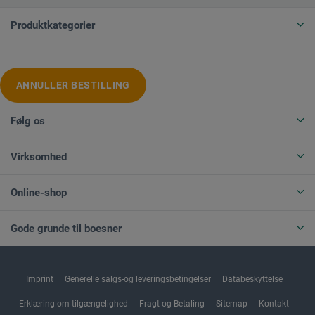
Produktkategorier
ANNULLER BESTILLING
Følg os
Virksomhed
Online-shop
Gode grunde til boesner
Imprint
Generelle salgs-og leveringsbetingelser
Databeskyttelse
Erklæring om tilgængelighed
Fragt og Betaling
Sitemap
Kontakt