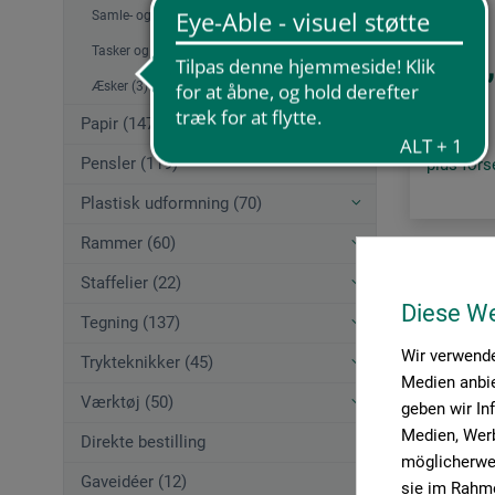
Samle- og præsentationsmapper (9)
Tasker og transporttilbehør (4)
29
fra
Æsker (3)
Papir (147)
Pensler (119)
plus for
Plastisk udformning (70)
Rammer (60)
Staffelier (22)
Artikel pr. s
Diese W
Tegning (137)
Wir verwende
Trykteknikker (45)
Medien anbie
Værktøj (50)
geben wir In
Medien, Werb
Direkte bestilling
möglicherwei
Gaveidéer (12)
sie im Rahme