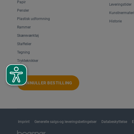
Papir
Leveringstider
Pensler
Kunstnermateri
Plastisk udformning
Historie
Rammer
Skæreværktøj
Staffelier
Tegning
Trykteknikker
ANNULLER BESTILLING
Imprint
Generelle salgs-og leveringsbetingelser
Databeskyttelse
E