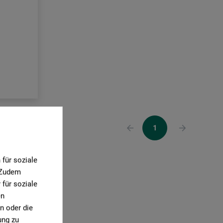
1
für soziale
. Zudem
für soziale
en
n oder die
ung zu