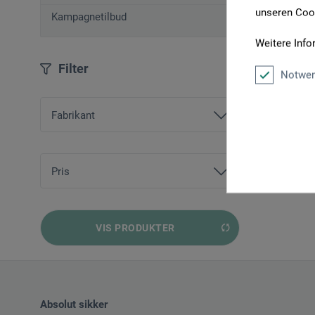
unseren Cook
Kampagnetilbud
Weitere Info
Filter
Notwen
Fabrikant
ars nova
boesner
Pris
fra
8,00 DKK
bis
338,00 DKK
VIS PRODUKTER
Absolut sikker