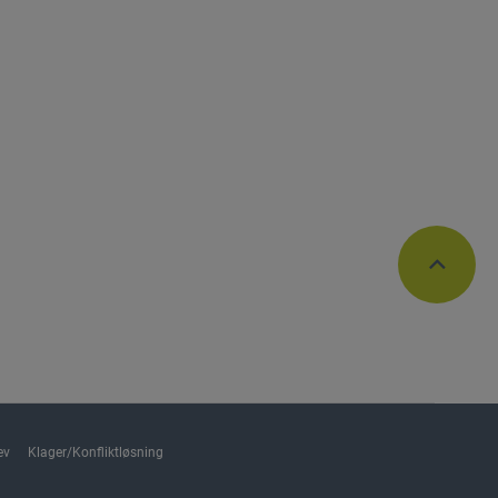
ev
Klager/Konfliktløsning