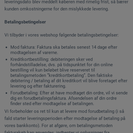
leveringsdato blev meddelt køberen med rimelig frist, så bærer
kunden omkostningerne for den mislykkede levering.
Betalingsbetingelser
Vi tilbyder i vores webshop følgende betalingsbetingelser:
Mod faktura: Faktura ska betales senest 14 dage efter
modtagelsen af varerne.
Kreditkortbestilling: debiteringen sker ved
forhåndstilladelse, dvs. på tidspunktet for din online
bestilling vil kun beløbet blive reserveret til
betalingsmetoden ”kreditkortbetaling”. Den faktiske
debitering / betaling af dit kreditkort vil blive foretaget efter
levering og efter fakturering.
Forudbetaling: Efter at have modtaget din ordre, vil vi sende
dig en forudbetalingsfaktura. Afsendelsen af din ordre
finder sted efter modtagelse af betalingen.
Vi forbeholder os ret til kun at levere mod forudbetaling (i så
fald starter leveringsperioden efter modtagelse af betaling på
vores bankkonto). For at afgøre, om betalingsmetoden
fakturakøb kan anvendes, indhenter vi oplysninger fra