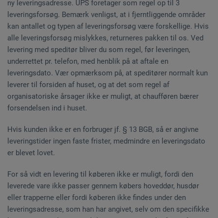
ny leveringsadresse. UPS foretager som regel op til 3
leveringsforsøg. Bemærk venligst, at i fjerntliggende områder
kan antallet og typen af leveringsforsøg være forskellige. Hvis
alle leveringsforsøg mislykkes, returneres pakken til os. Ved
levering med speditør bliver du som regel, før leveringen,
underrettet pr. telefon, med henblik på at aftale en
leveringsdato. Vær opmærksom på, at speditører normalt kun
leverer til forsiden af huset, og at det som regel af
organisatoriske årsager ikke er muligt, at chaufføren bærer
forsendelsen ind i huset.
Hvis kunden ikke er en forbruger jf. § 13 BGB, så er angivne
leveringstider ingen faste frister, medmindre en leveringsdato
er blevet lovet.
For så vidt en levering til køberen ikke er muligt, fordi den
leverede vare ikke passer gennem købers hoveddør, husdør
eller trapperne eller fordi køberen ikke findes under den
leveringsadresse, som han har angivet, selv om den specifikke