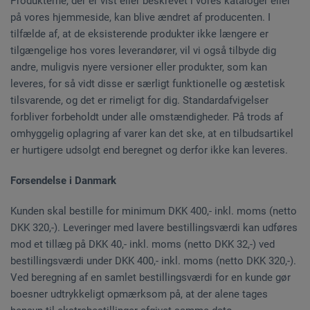
Produkterne, der er vist eller beskrevet i vores kataloger eller
på vores hjemmeside, kan blive ændret af producenten. I
tilfælde af, at de eksisterende produkter ikke længere er
tilgængelige hos vores leverandører, vil vi også tilbyde dig
andre, muligvis nyere versioner eller produkter, som kan
leveres, for så vidt disse er særligt funktionelle og æstetisk
tilsvarende, og det er rimeligt for dig. Standardafvigelser
forbliver forbeholdt under alle omstændigheder. På trods af
omhyggelig oplagring af varer kan det ske, at en tilbudsartikel
er hurtigere udsolgt end beregnet og derfor ikke kan leveres.
Forsendelse i Danmark
Kunden skal bestille for minimum DKK 400,- inkl. moms (netto
DKK 320,-). Leveringer med lavere bestillingsværdi kan udføres
mod et tillæg på DKK 40,- inkl. moms (netto DKK 32,-) ved
bestillingsværdi under DKK 400,- inkl. moms (netto DKK 320,-).
Ved beregning af en samlet bestillingsværdi for en kunde gør
boesner udtrykkeligt opmærksom på, at der alene tages