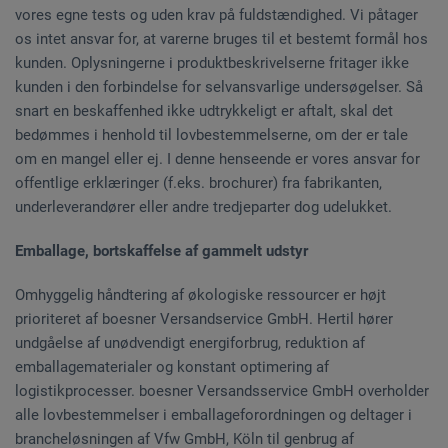
vores egne tests og uden krav på fuldstændighed. Vi påtager
os intet ansvar for, at varerne bruges til et bestemt formål hos
kunden. Oplysningerne i produktbeskrivelserne fritager ikke
kunden i den forbindelse for selvansvarlige undersøgelser. Så
snart en beskaffenhed ikke udtrykkeligt er aftalt, skal det
bedømmes i henhold til lovbestemmelserne, om der er tale
om en mangel eller ej. I denne henseende er vores ansvar for
offentlige erklæringer (f.eks. brochurer) fra fabrikanten,
underleverandører eller andre tredjeparter dog udelukket.
Emballage, bortskaffelse af gammelt udstyr
Omhyggelig håndtering af økologiske ressourcer er højt
prioriteret af boesner Versandservice GmbH. Hertil hører
undgåelse af unødvendigt energiforbrug, reduktion af
emballagematerialer og konstant optimering af
logistikprocesser. boesner Versandsservice GmbH overholder
alle lovbestemmelser i emballageforordningen og deltager i
brancheløsningen af Vfw GmbH, Köln til genbrug af