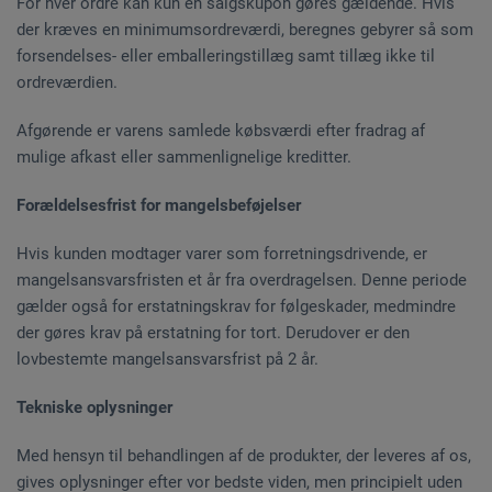
For hver ordre kan kun én salgskupon gøres gældende. Hvis
der kræves en minimumsordreværdi, beregnes gebyrer så som
forsendelses- eller emballeringstillæg samt tillæg ikke til
ordreværdien.
Afgørende er varens samlede købsværdi efter fradrag af
mulige afkast eller sammenlignelige kreditter.
Forældelsesfrist for mangelsbeføjelser
Hvis kunden modtager varer som forretningsdrivende, er
mangelsansvarsfristen et år fra overdragelsen. Denne periode
gælder også for erstatningskrav for følgeskader, medmindre
der gøres krav på erstatning for tort. Derudover er den
lovbestemte mangelsansvarsfrist på 2 år.
Tekniske oplysninger
Med hensyn til behandlingen af de produkter, der leveres af os,
gives oplysninger efter vor bedste viden, men principielt uden