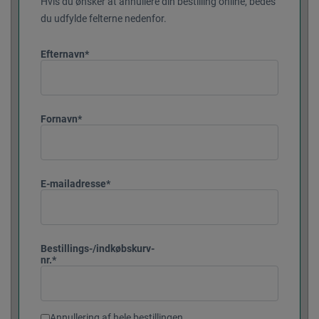
Hvis du ønsker at annullere din bestilling online, bedes
du udfylde felterne nedenfor.
Efternavn*
Fornavn*
E-mailadresse*
Bestillings-/indkøbskurv-
nr.*
Annullering af hele bestillingen