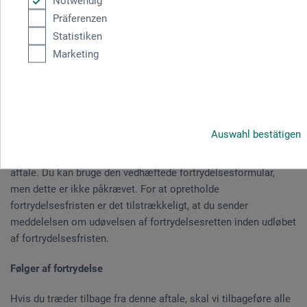
Notwendig
dage uden at give nogen grund herfor. Fortrydelsesfristen er
Präferenzen
fjorten dage fra den dag, hvor du eller en tredjepart, udnævnt af
Statistiken
dig, som ikke er transportøren, har hhv. havde modtaget den
Marketing
sidste vare.
For at udøve din fortrydelsesret skal du kontakte os, boesner
danmark, Åboulevard 25, 1.th., 1960 Frederiksberg C, Tlf.
31325021, e-mail danmark@boesner.com, ved hjælp af en klar
Auswahl bestätigen
erklæring (f.eks et brev via posten eller en e-mail), og
informere om din beslutning om at træde tilbage fra denne
aftale. Du kan bruge den vedhæftede fortrydelsesformular,
men dette er ikke påkrævet. For at opretholde
fortrydelsesfristen er det tilstrækkeligt, at du sender
meddelelsen om udøvelsen af fortrydelsesretten inden udløbet
af fortrydelsesfristen.
Følger af fortrydelse
Hvis du træder tilbage fra denne aftale, skal vi tilbageføre alle