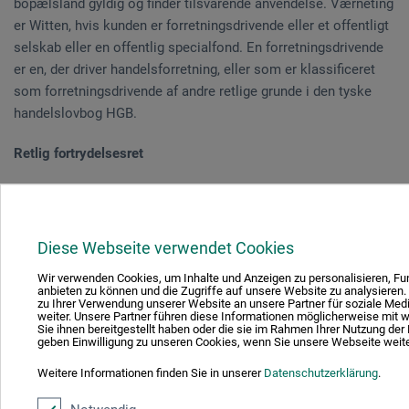
bopælsland gyldig og finder tilsvarende anvendelse. Værneting
er Witten, hvis kunden er forretningsdrivende eller et offentligt
selskab eller en offentlig specialfond. En forretningsdrivende
er en, der driver handelsforretning, eller som er klassificeret
som forretningsdrivende af andre retlige grunde i den tyske
handelslovbog HGB.
Retlig fortrydelsesret
Følgende afbestillingsregler gælder kun for forbrugere i
henhold til § 13 i den tyske borgerlige lovbog. Er forbruger er
en fysisk person, der indgår en juridisk transaktion til formål,
Diese Webseite verwendet Cookies
som ikke kan tilskrives deres kommercielle eller selvstændige
Wir verwenden Cookies, um Inhalte und Anzeigen zu personalisieren, Fu
virksomhed.
anbieten zu können und die Zugriffe auf unsere Website zu analysieren
zu Ihrer Verwendung unserer Website an unsere Partner für soziale Me
weiter. Unsere Partner führen diese Informationen möglicherweise mit
Fortrydelsesregler
Sie ihnen bereitgestellt haben oder die sie im Rahmen Ihrer Nutzung de
geben Einwilligung zu unseren Cookies, wenn Sie unsere Webseite weite
Fortrydelsesret
Weitere Informationen finden Sie in unserer
Datenschutzerklärung
.
Du har ret til at træde tilbage fra denne aftale inden for fjorten