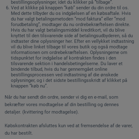
bestillingsoplysninger, idet du klikker på ”tilbage”.
Ved at klikke på knappen ”køb” sender du din ordre til os.
Med dette tilbyder du os indgåelsen af en købsaftale. Hvis
du har valgt betalingsmetoden ”mod faktura” eller ”mod
forudbetaling”, modtager du nu ordrebekræftelsen direkte.
Hvis du har valgt betalingsmiddel kreditkort, vil du blive
knyttet til den tilsvarende side af betalingsudbyderen, så du
indtaster dine oplysninger her. Efter en vellykket indtastning
vil du blive linket tilbage til vores butik og også modtage
informationen om ordrebekræftelsen. Oplysningerne om
tidspunktet for indgåelse af kontrakten findes i den
tilsvarende sektion i handelsbetingelserne. Du laver et
bindende tilbud, hvis du har gennemgået online
bestillingsprocessen ved indtastning af die ønskede
oplysninger, og i det sidste bestillingsskridt af klikket på
knappen ”køb nu”.
Når du har sendt din ordre, sender vi dig en e-mail, som
bekræfter vores modtagelse af din bestilling og dennes
detaljer. (kvittering for modtagelse).
Købskontrakten afsluttes kun ved at fremsendelse af de varer,
du har bestilt.