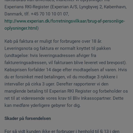
Experians RKI-Register (Experian A/S, Lyngbyvej 2, København,
Danmark, tlf. +45 70 10 10 01 07,
http://www.experian.dk/forretningsvilkaar/brug-af-personlige-
oplysninger.html
)
Køb på faktura er muligt for forbrugere over 18 år.
Leveringsnota og faktura er normalt knyttet til pakken
(undtagelse: hvis leveringsadressen afviger fra
faktureringsadressen, vil fakturaen blive leveret ved brevpost).
Købsprisen forfalder 14 dage efter modtagelsen af varen. Hvis
du er forsinket med betalingen, vil du modtage 3 rykkere i
intervaller på cirka 3 uger. Derefter rapporterer vi den
manglende betaling til Experian RKI Register og forbeholder os
ret til at videresende vores krav til Bliv Inkassopartner. Dette
kan medføre yderligere gebyrer for dig.
Skader på forsendelsen
For så vidt kunden ikke er forbruger i henhold til § 13 i den