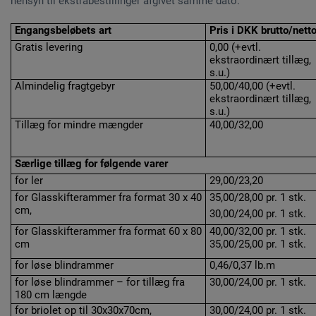
hensyn til ekstrabestillinger afgivet samme dato.
Engangsbeløbets art
Pris i DKK brutto/nett
Gratis levering
0,00 (+evtl.
ekstraordinært tillæg,
s.u.)
Almindelig fragtgebyr
50,00/40,00 (+evtl.
ekstraordinært tillæg,
s.u.)
Tillæg for mindre mængder
40,00/32,00
Særlige tillæg for følgende varer
for ler
29,00/23,20
for Glasskifterammer fra format 30 x 40
35,00/28,00 pr. 1 stk.
cm,
30,00/24,00 pr. 1 stk.
for Glasskifterammer fra format 60 x 80
40,00/32,00 pr. 1 stk.
cm
35,00/25,00 pr. 1 stk.
for løse blindrammer
0,46/0,37 lb.m
for løse blindrammer – for tillæg fra
30,00/24,00 pr. 1 stk.
180 cm længde
for briolet op til 30x30x70cm,
30,00/24,00 pr. 1 stk.