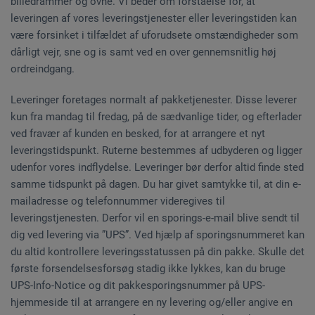
billedrammer og ovne. Vi beder om forståelse for, at
leveringen af vores leveringstjenester eller leveringstiden kan
være forsinket i tilfældet af uforudsete omstændigheder som
dårligt vejr, sne og is samt ved en over gennemsnitlig høj
ordreindgang.
Leveringer foretages normalt af pakketjenester. Disse leverer
kun fra mandag til fredag, på de sædvanlige tider, og efterlader
ved fravær af kunden en besked, for at arrangere et nyt
leveringstidspunkt. Ruterne bestemmes af udbyderen og ligger
udenfor vores indflydelse. Leveringer bør derfor altid finde sted
samme tidspunkt på dagen. Du har givet samtykke til, at din e-
mailadresse og telefonnummer videregives til
leveringstjenesten. Derfor vil en sporings-e-mail blive sendt til
dig ved levering via ”UPS”. Ved hjælp af sporingsnummeret kan
du altid kontrollere leveringsstatussen på din pakke. Skulle det
første forsendelsesforsøg stadig ikke lykkes, kan du bruge
UPS-Info-Notice og dit pakkesporingsnummer på UPS-
hjemmeside til at arrangere en ny levering og/eller angive en