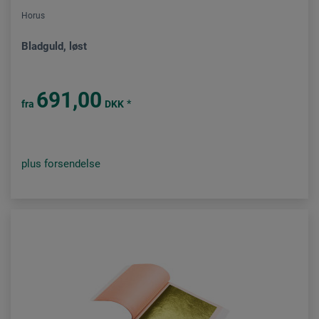
Horus
Bladguld, løst
691,00
*
fra
DKK
plus forsendelse