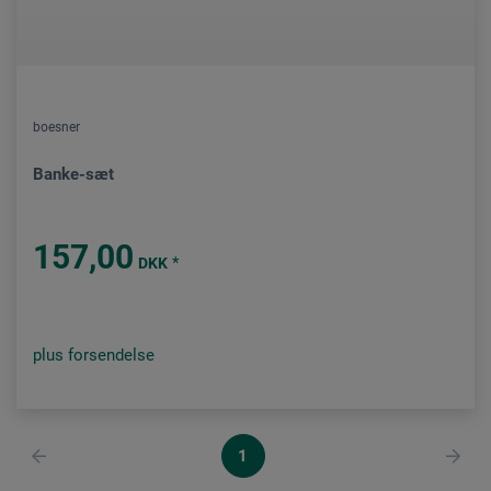
boesner
Banke-sæt
157,00
*
DKK
plus forsendelse
1