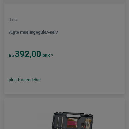
Horus
Ægte muslingeguld/-sølv
392,00
*
fra
DKK
plus forsendelse