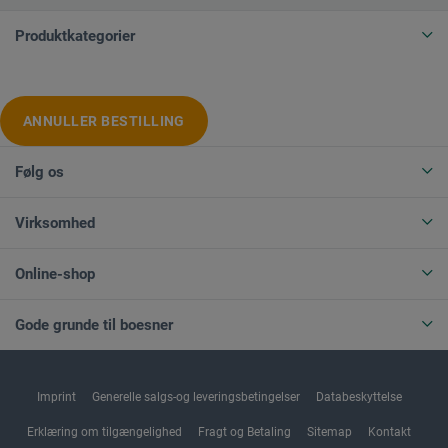
Produktkategorier
ANNULLER BESTILLING
Følg os
Virksomhed
Online-shop
Gode grunde til boesner
Imprint
Generelle salgs-og leveringsbetingelser
Databeskyttelse
Erklæring om tilgængelighed
Fragt og Betaling
Sitemap
Kontakt