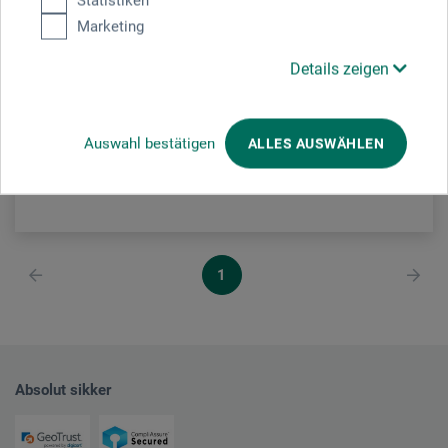
Statistiken
Serie 806121 Syntetisk pensel til forgyldning
Marketing
Details zeigen
47,00
*
fra
DKK
Auswahl bestätigen
ALLES AUSWÄHLEN
plus forsendelse
1
Absolut sikker