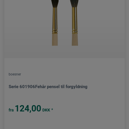
boesner
Serie 601906Fehår pensel til forgyldning
124,00
*
fra
DKK