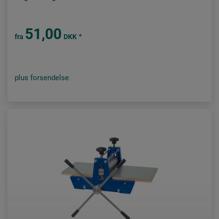
51,00
*
fra
DKK
plus forsendelse