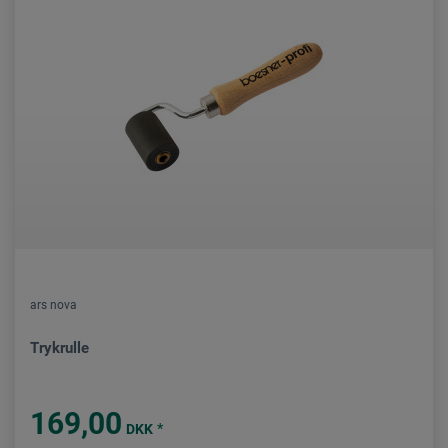
ars nova
Trykrulle
169,00
*
DKK