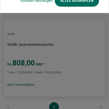
Auswahl bestätigen
ALLES AUSWÄHLEN
dorée
Grafik-/præsentationskarton
808,00
*
fra
DKK
1 qm = 129,54 DKK / (netto: 103,63 DKK)
plus forsendelse
1