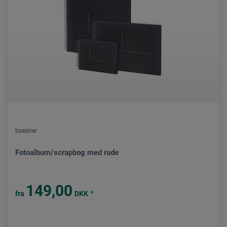
boesner
Fotoalbum/scrapbog med rude
149,00
*
fra
DKK