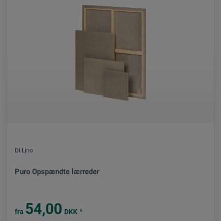
Di Lino
Puro Opspændte lærreder
54,00
*
fra
DKK