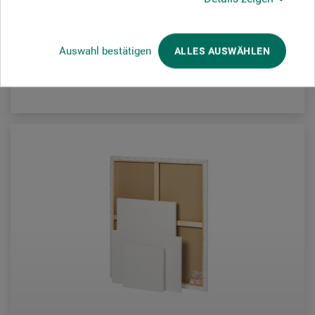
38,00
*
fra
DKK
Auswahl bestätigen
ALLES AUSWÄHLEN
plus forsendelse