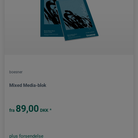
boesner
Mixed Media-blok
89,00
*
fra
DKK
plus forsendelse