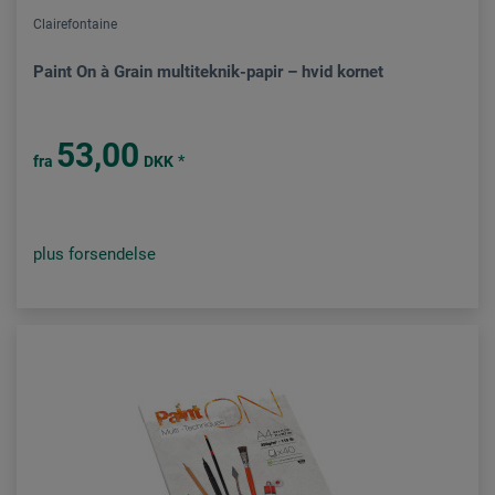
Clairefontaine
Paint On à Grain multiteknik-papir – hvid kornet
53,00
*
fra
DKK
plus forsendelse