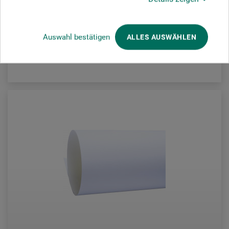
47,00
*
fra
DKK
Auswahl bestätigen
ALLES AUSWÄHLEN
plus forsendelse