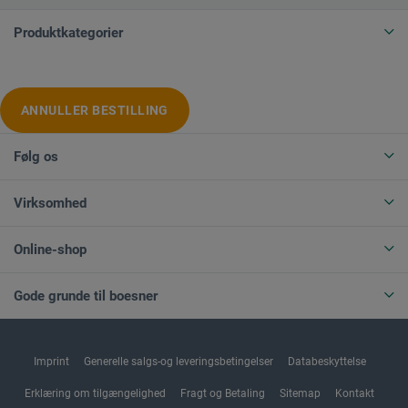
Produktkategorier
ANNULLER BESTILLING
Følg os
Virksomhed
Online-shop
Gode grunde til boesner
Imprint
Generelle salgs-og leveringsbetingelser
Databeskyttelse
Erklæring om tilgængelighed
Fragt og Betaling
Sitemap
Kontakt