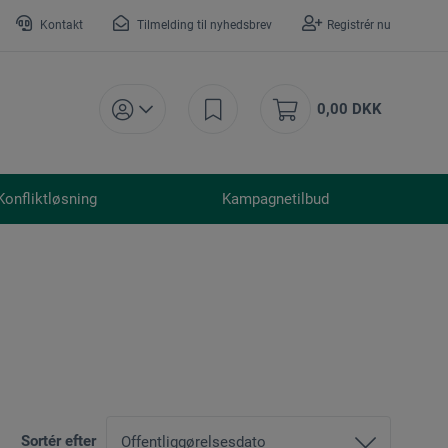
Kontakt
Tilmelding til nyhedsbrev
Registrér nu
0,00 DKK
Konfliktløsning
Kampagnetilbud
Sortér efter