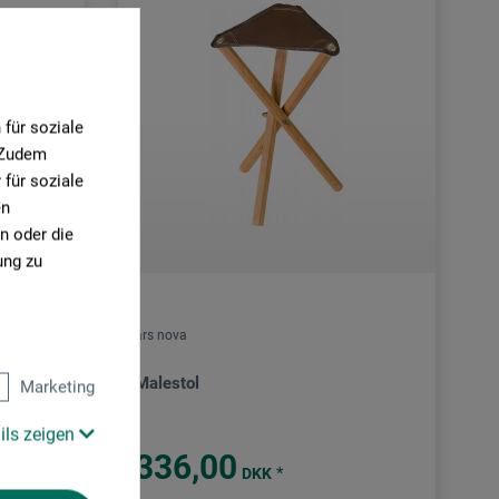
für soziale
. Zudem
für soziale
en
n oder die
ung zu
ars nova
Malestol
Marketing
ils zeigen
336,00
*
DKK