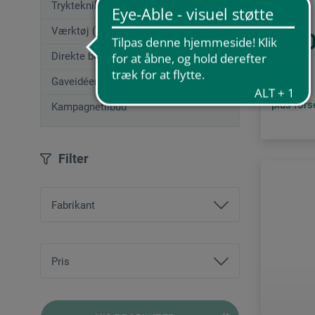
Trykteknikker (45)
Værktøj (50)
1.
fra
Direkte bestilling
Gaveidéer (12)
plus for
Kampagnetilbud
Filter
Fabrikant
ars nova
boesner
Pris
Fome
fra
25,00 DKK
bis
9243,00 DKK