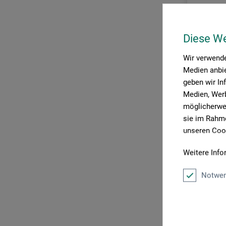
Diese W
Wir verwende
Medien anbie
geben wir In
Medien, Werb
möglicherwei
sie im Rahme
unseren Cook
Weitere Info
ars nova
Akademis
Notwen
600,