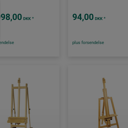
098,00
94,00
*
*
DKK
DKK
sendelse
plus forsendelse