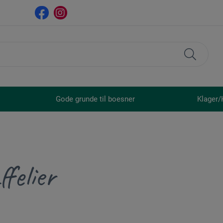
Gode grunde til boesner
Klager/
felier