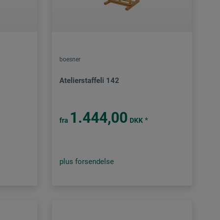
boesner
Atelierstaffeli 142
1.444,00
*
fra
DKK
plus forsendelse