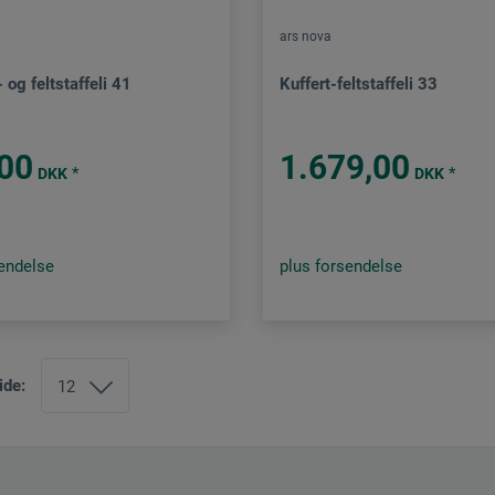
ars nova
og feltstaffeli 41
Kuffert-feltstaffeli 33
00
1.679,00
*
*
DKK
DKK
sendelse
plus forsendelse
ide: