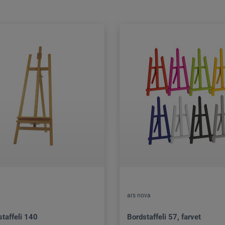
ars nova
taffeli 140
Bordstaffeli 57, farvet