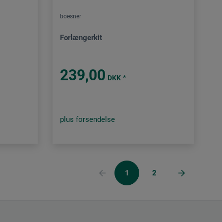
boesner
Forlængerkit
239,00
*
DKK
plus forsendelse
1
2