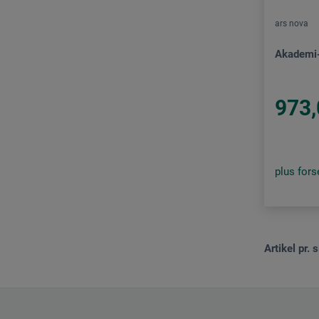
ars nova
Akademi- 
973,
plus for
Artikel pr. s