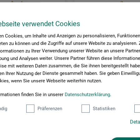
ebseite verwendet Cookies
n Cookies, um Inhalte und Anzeigen zu personalisieren, Funktionen 
ten zu können und die Zugriffe auf unsere Website zu analysieren
formationen zu Ihrer Verwendung unserer Website an unsere Partner 
ung und Analysen weiter. Unsere Partner führen diese Information
se mit weiteren Daten zusammen, die Sie ihnen bereitgestellt habe
n Ihrer Nutzung der Dienste gesammelt haben. Sie geben Einwillig
ies, wenn Sie unsere Webseite weiterhin nutzen.
rmationen finden Sie in unserer
Datenschutzerklärung
.
ars nova
taffeli 136
Bordstaffeli 53
dig
Präferenzen
Statistiken
Deta
00
369,00
*
*
DKK
DKK