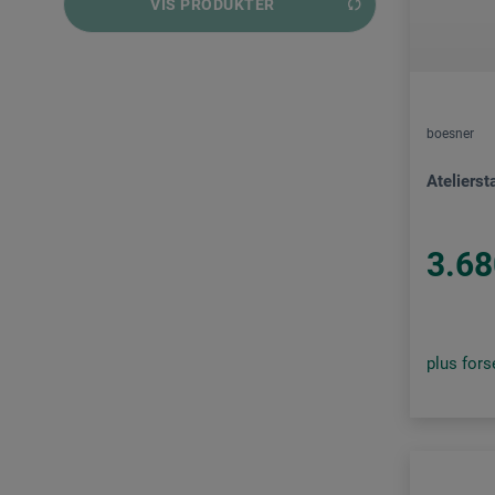
VIS PRODUKTER
boesner
Atelierst
3.68
plus for