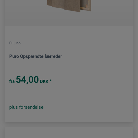
Di Lino
Puro Opspændte lærreder
54,00
*
fra
DKK
plus forsendelse