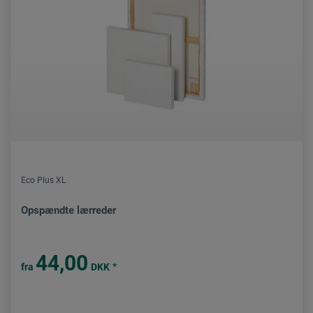
Eco Plus XL
Opspændte lærreder
44,00
*
fra
DKK