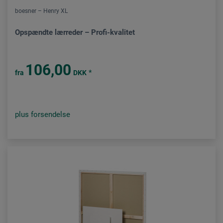
boesner – Henry XL
Opspændte lærreder – Profi-kvalitet
106,00
*
fra
DKK
plus forsendelse