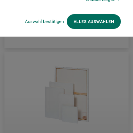
143,00
*
fra
DKK
Auswahl bestätigen
ALLES AUSWÄHLEN
plus forsendelse