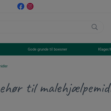
Gode grunde til boesner
Klager/
midler
behør til malehjælpemid