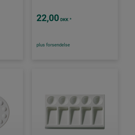
22,00
*
DKK
plus forsendelse