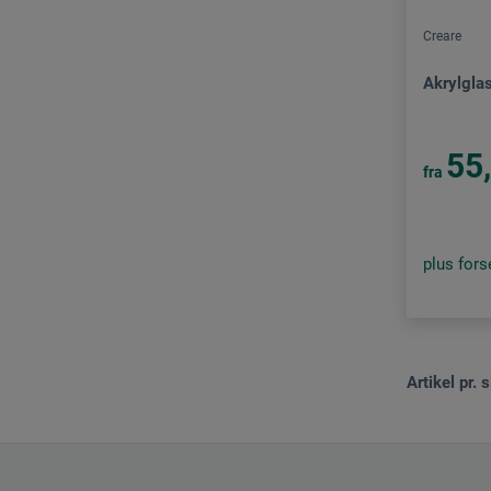
Creare
Akrylgla
55
fra
plus for
Artikel pr. s