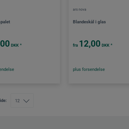
ars nova
spalet
Blandeskål i glas
,00
12,00
*
*
DKK
fra
DKK
sendelse
plus forsendelse
ide: