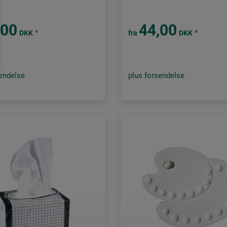
,00
44,00
*
*
DKK
fra
DKK
sendelse
plus forsendelse