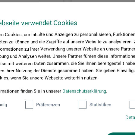
ebseite verwendet Cookies
n Cookies, um Inhalte und Anzeigen zu personalisieren, Funktionen 
ten zu können und die Zugriffe auf unsere Website zu analysieren
formationen zu Ihrer Verwendung unserer Website an unsere Partner 
ung und Analysen weiter. Unsere Partner führen diese Information
se mit weiteren Daten zusammen, die Sie ihnen bereitgestellt habe
n Ihrer Nutzung der Dienste gesammelt haben. Sie geben Einwillig
ies, wenn Sie unsere Webseite weiterhin nutzen.
rmationen finden Sie in unserer
Datenschutzerklärung
.
Goma
k
Hvid palet
dig
Präferenzen
Statistiken
Deta
,00
33,00
*
*
DKK
fra
DKK