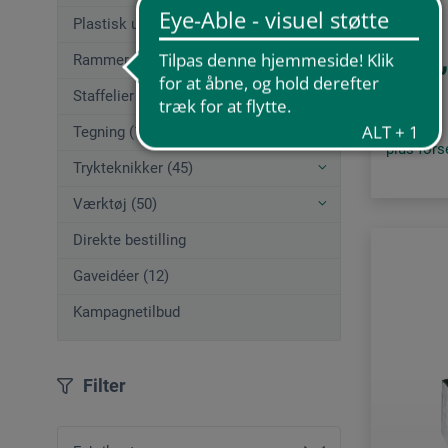
Plastisk udformning (70)
78
Rammer (60)
fra
Staffelier (22)
Tegning (137)
plus for
Trykteknikker (45)
Værktøj (50)
Direkte bestilling
Gaveidéer (12)
Kampagnetilbud
Filter