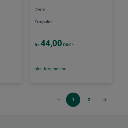
Creare
Træpalet
44,00
*
fra
DKK
plus forsendelse
1
2