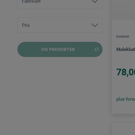
Fabrikant
ars nova
Pris
boesner
boesner
Color Expert
fra
3,00 DKK
bis
280,00 DKK
Maleklud
VIS PRODUKTER
Creare
dorée
78,0
Go Create
Goma
Koh-I-Noor
plus for
Royal Talens – Amsterdam
Schmincke
Seng