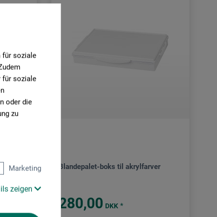
für soziale
. Zudem
für soziale
en
n oder die
ung zu
Blandepalet-boks til akrylfarver
Marketing
ils zeigen
280,00
*
DKK