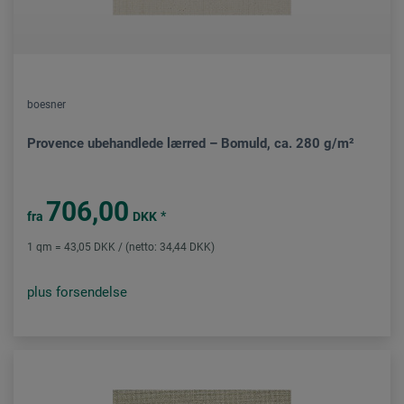
boesner
Provence ubehandlede lærred – Bomuld, ca. 280 g/m²
706,00
*
fra
DKK
1 qm = 43,05 DKK / (netto: 34,44 DKK)
plus forsendelse