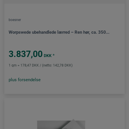
boesner
Worpswede ubehandlede lærred – Ren hør, ca. 350...
3.837,00
*
DKK
1 qm = 178,47 DKK / (netto: 142,78 DKK)
plus forsendelse