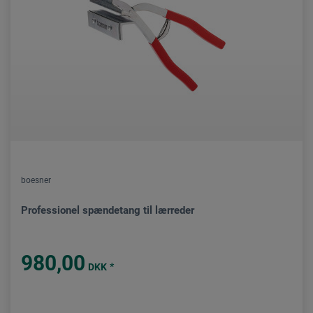
boesner
Professionel spændetang til lærreder
980,00
*
DKK