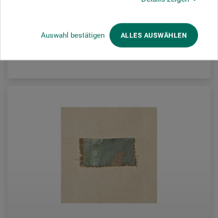
4.692,00
*
DKK
1 qm = 218,23 DKK / (netto: 174,58 DKK)
Auswahl bestätigen
ALLES AUSWÄHLEN
plus forsendelse