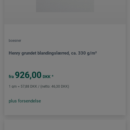
boesner
Henry grundet blandingslærred, ca. 330 g/m²
926,00
*
fra
DKK
1 qm = 57,88 DKK / (netto: 46,30 DKK)
plus forsendelse