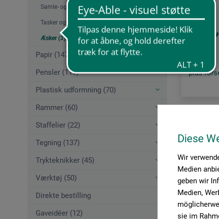
Samle- og præsentationsmapper (9)
Tasker og transporttilbehør (4)
38
fra
Æsker (3)
Papir (147)
Pensler (119)
plus for
Plastisk udformning (70)
Rammer (60)
Staffelier (22)
Artikel pr. s
Diese W
Tegning (137)
Wir verwende
Trykteknikker (45)
Medien anbie
Værktøj (50)
geben wir In
Medien, Werb
Direkte bestilling
möglicherwei
Gaveidéer (12)
sie im Rahme