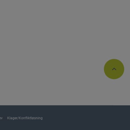
ev
Klager/Konfliktløsning