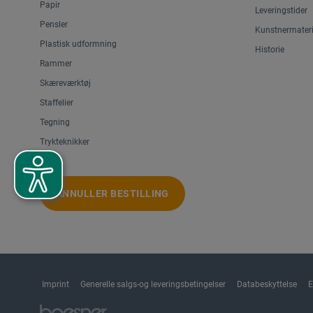
Papir
Leveringstider
Pensler
Kunstnermateri
Plastisk udformning
Historie
Rammer
Skæreværktøj
Staffelier
Tegning
Trykteknikker
ANNULLER BESTILLING
Imprint
Generelle salgs-og leveringsbetingelser
Databeskyttelse
E