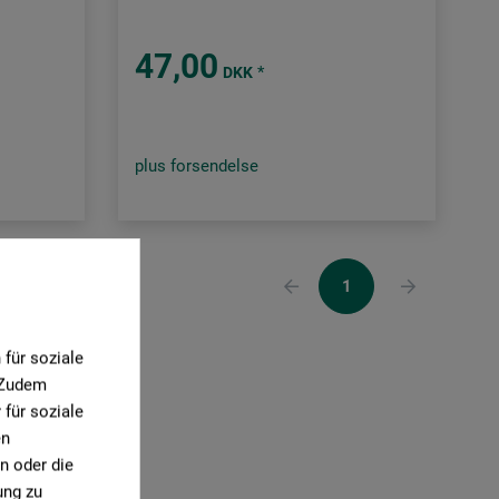
47,00
*
DKK
plus forsendelse
1
für soziale
. Zudem
für soziale
en
n oder die
ung zu