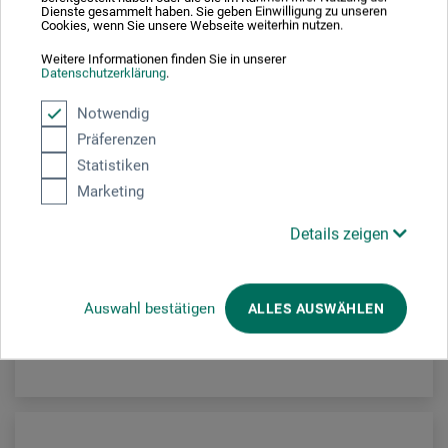
Dienste gesammelt haben. Sie geben Einwilligung zu unseren
Cookies, wenn Sie unsere Webseite weiterhin nutzen.
Weitere Informationen finden Sie in unserer
Datenschutzerklärung
.
Notwendig
Präferenzen
boesner
Statistiken
Classic 65 | Blindrammer
Marketing
Details zeigen
46,00
*
fra
DKK
/ Meter
1 = 46,00 DKK / (netto: 36,80 DKK)
Auswahl bestätigen
ALLES AUSWÄHLEN
plus forsendelse