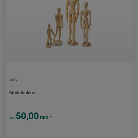
Seng
Modeldukker
50,00
*
fra
DKK