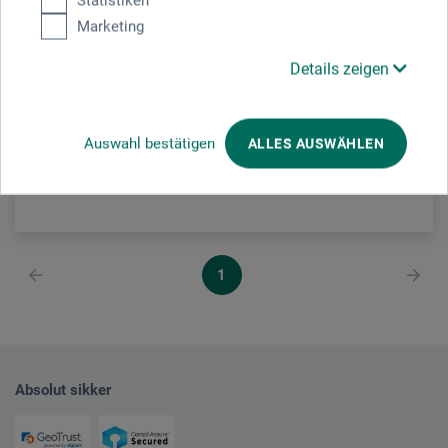
Statistiken
Kernesæbe til rengøring af pensler
Marketing
Details zeigen
110,00
*
DKK
1 Kg = 1.294,12 DKK / (netto: 1.035,30 DKK)
Auswahl bestätigen
ALLES AUSWÄHLEN
plus forsendelse
1
Absolut sikker