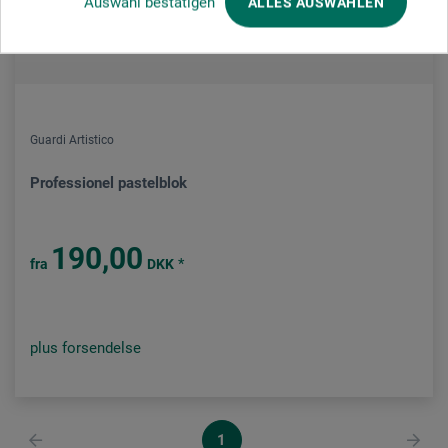
Auswahl bestätigen
ALLES AUSWÄHLEN
Guardi Artistico
Professionel pastelblok
190,00
*
fra
DKK
plus forsendelse
1