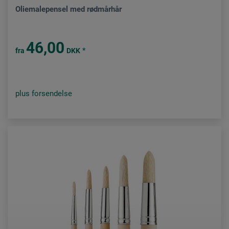
Oliemalepensel med rødmårhår
46,00
*
fra
DKK
plus forsendelse