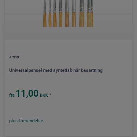
Artisti
Universalpensel med syntetisk hår besætning
11,00
*
fra
DKK
plus forsendelse