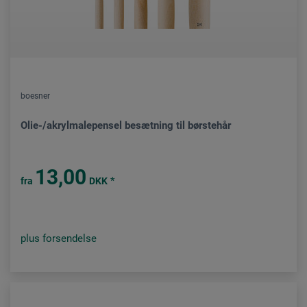
boesner
Olie-/akrylmalepensel besætning til børstehår
13,00
*
fra
DKK
plus forsendelse