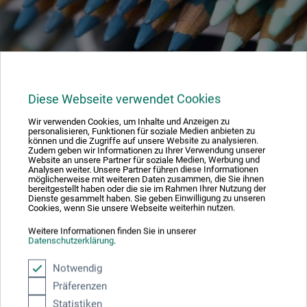
Klager/Konfliktløsning
Diese Webseite verwendet Cookies
Vi bestræber os på at bilægge tvister som følge af vores
Wir verwenden Cookies, um Inhalte und Anzeigen zu
kundekontrakter efter fælles aftale. Derudover er vi ikke
personalisieren, Funktionen für soziale Medien anbieten zu
können und die Zugriffe auf unsere Website zu analysieren.
forpligtede til at deltage i en forligsprocedure og kan desværre
Zudem geben wir Informationen zu Ihrer Verwendung unserer
Website an unsere Partner für soziale Medien, Werbung und
ikke tilbyde vores kunder deltagelse i en sådan procedure.
Analysen weiter. Unsere Partner führen diese Informationen
möglicherweise mit weiteren Daten zusammen, die Sie ihnen
bereitgestellt haben oder die sie im Rahmen Ihrer Nutzung der
Dienste gesammelt haben. Sie geben Einwilligung zu unseren
Cookies, wenn Sie unsere Webseite weiterhin nutzen.
Dele:
Weitere Informationen finden Sie in unserer
Datenschutzerklärung
.
Absolut sikker
Notwendig
Präferenzen
Statistiken