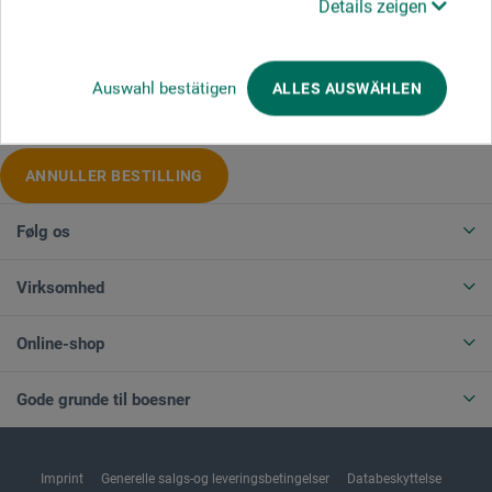
Details zeigen
Produktkategorier
Auswahl bestätigen
ALLES AUSWÄHLEN
ANNULLER BESTILLING
Følg os
Virksomhed
Online-shop
Gode grunde til boesner
Imprint
Generelle salgs-og leveringsbetingelser
Databeskyttelse