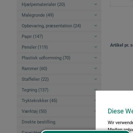
Hjælpematerialer (20)
Malegrunde (49)
Opbevaring, præsentation (24)
Papir (147)
Artikel pr. s
Pensler (119)
Plastisk udformning (70)
Rammer (60)
Staffelier (22)
Tegning (137)
Trykteknikker (45)
Diese W
Værktøj (50)
Direkte bestilling
Wir verwende
Medien anbie
Gaveidéer (12)