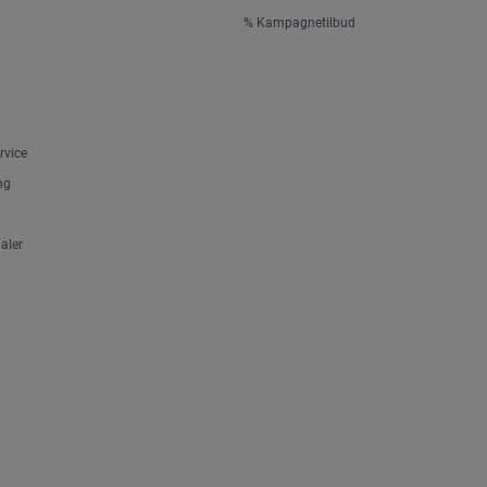
% Kampagnetilbud
rvice
ng
aler