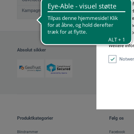
geben wir In
Kampagnetilbud
Medien, Werb
möglicherwei
sie im Rahme
unseren Cook
Weitere Info
Absolut sikker
Notwen
Produktkategorier
Følg os
Blindrammer
Facebook