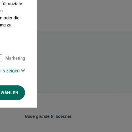
für soziale
en
n oder die
ung zu
Marketing
ils zeigen
SWÄHLEN
Gode grunde til boesner