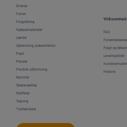
Diverse
Farver
Virksomhed
Forgyldning
Hjælpematerialer
FAQ
Lærred
Forsendelsesse
Opbevaring, præsentation
Fragt og Betali
Papir
Leveringstider
Pensler
Kunstnermateri
Plastisk udformning
Historie
Rammer
Skæreværktøj
Staffelier
Tegning
Trykteknikker