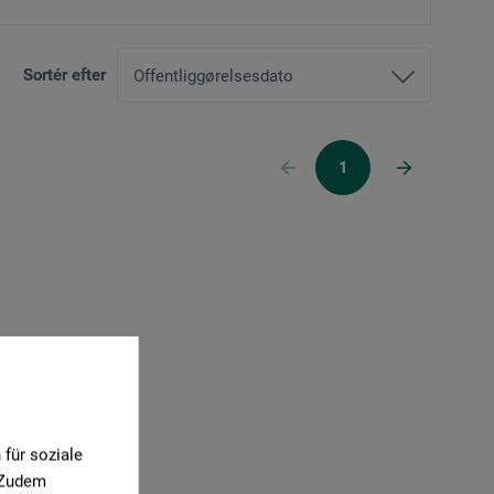
Sortér efter
1
für soziale
. Zudem