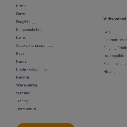
Diverse
Farver
Virksomhed
Forgyldning
Hjælpematerialer
FAQ
Lærred
Forsendelsesse
Opbevaring, præsentation
Fragt og Betali
Papir
Leveringstider
Pensler
Kunstnermateri
Plastisk udformning
Historie
Rammer
Skæreværktøj
Staffelier
Tegning
Trykteknikker