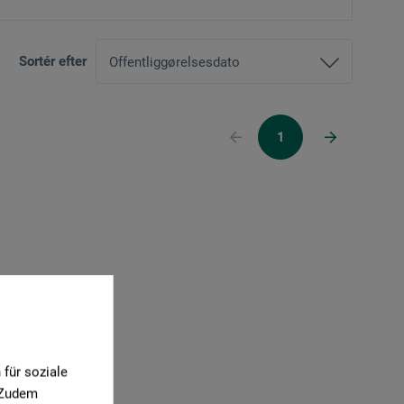
Sortér efter
1
für soziale
. Zudem