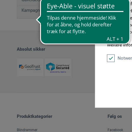
geben wir In
Kampagnetilbud
Medien, Werb
möglicherwei
sie im Rahme
unseren Cook
Weitere Info
Absolut sikker
Notwen
Produktkategorier
Følg os
Blindrammer
Facebook