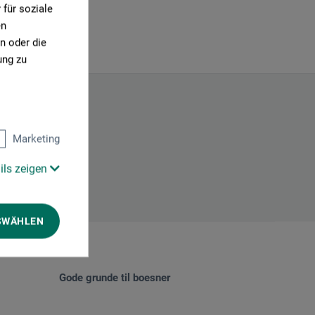
für soziale
en
n oder die
ung zu
Marketing
ils zeigen
SWÄHLEN
Gode grunde til boesner