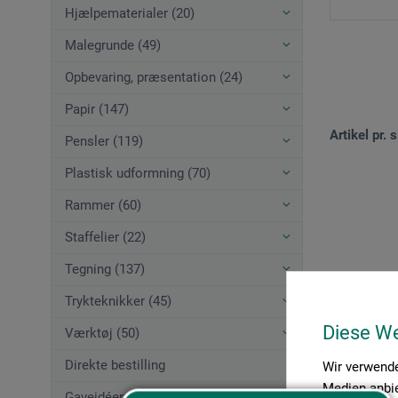
Hjælpematerialer (20)
Malegrunde (49)
Opbevaring, præsentation (24)
Papir (147)
Artikel pr. s
Pensler (119)
Plastisk udformning (70)
Rammer (60)
Staffelier (22)
Tegning (137)
Trykteknikker (45)
Diese W
Værktøj (50)
Direkte bestilling
Wir verwende
Medien anbie
Gaveidéer (12)