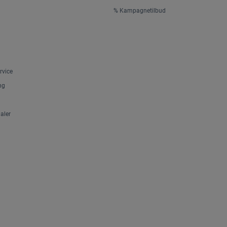
% Kampagnetilbud
rvice
ng
aler