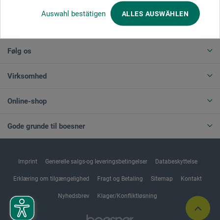
Auswahl bestätigen
ALLES AUSWÄHLEN
ANNULLER BESTILLING
Følg os
Virksomhed
Online-shop
Gode grunde til boesner
Imprint
Generelle salgs-og leveringsbetingelser
Databeskyttelse
Erklæring om tilgængelighed
Fragt og Betaling
Sitemap
Kontakt
Nyhedsbrev
Klager/Konfliktløsning