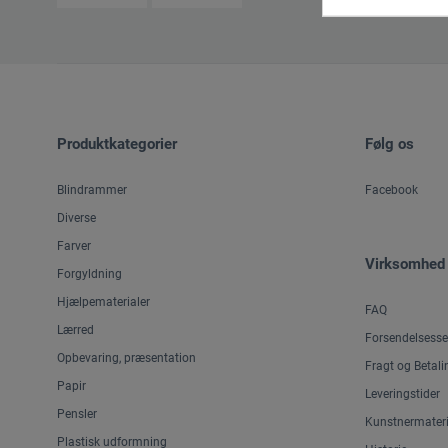
Produktkategorier
Følg os
Blindrammer
Facebook
Diverse
Farver
Virksomhed
Forgyldning
Hjælpematerialer
FAQ
Lærred
Forsendelsesse
Opbevaring, præsentation
Fragt og Betali
Papir
Leveringstider
Pensler
Kunstnermateri
Plastisk udformning