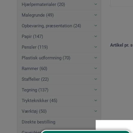
Hjælpematerialer (20)
Malegrunde (49)
Opbevaring, præsentation (24)
Papir (147)
Artikel pr. s
Pensler (119)
Plastisk udformning (70)
Rammer (60)
Staffelier (22)
Tegning (137)
Trykteknikker (45)
Værktøj (50)
Direkte bestilling
Gaveidéer (12)