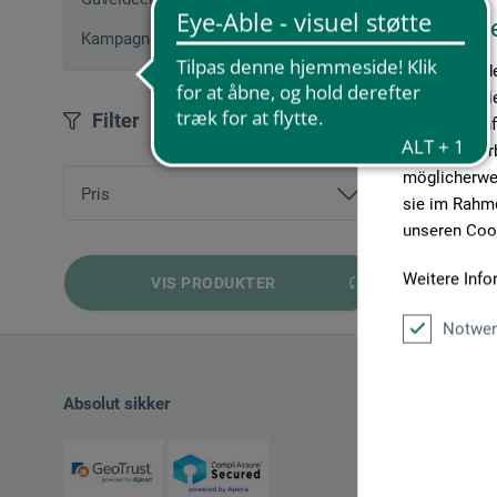
Diese W
Kampagnetilbud
Wir verwende
Medien anbie
Filter
geben wir In
Medien, Werb
möglicherwei
Pris
sie im Rahme
unseren Cook
fra
257,00 DKK
bis
351,00 DKK
Weitere Info
VIS PRODUKTER
Notwen
Absolut sikker