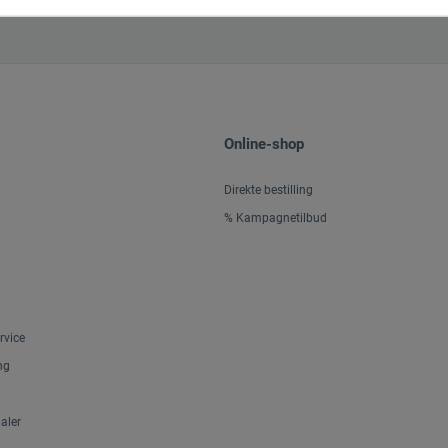
Online-shop
Direkte bestilling
% Kampagnetilbud
rvice
ng
aler