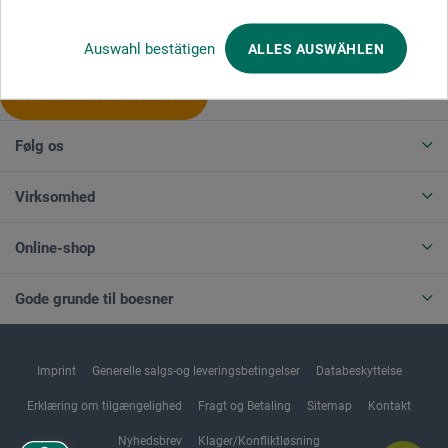
Produktkategorier
Auswahl bestätigen
ALLES AUSWÄHLEN
ANNULLER BESTILLING
Følg os
Virksomhed
Online-shop
Gode grunde til boesner
Imprint
Generelle salgs-og leveringsbetingelser
Databeskyttelse
Erklæring om tilgængelighed
Fragt og Betaling
Sitemap
Kontakt
Nyhedsbrev
Klager/Konfliktløsning