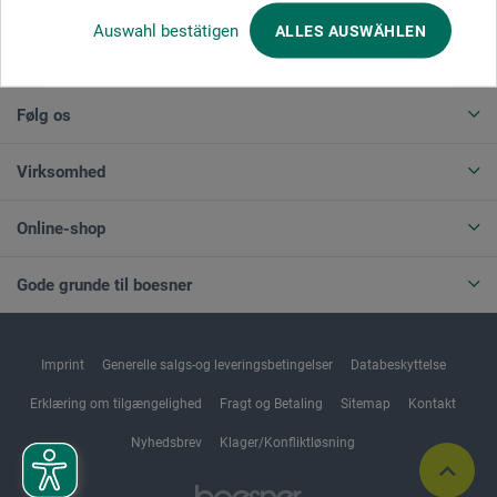
Auswahl bestätigen
ALLES AUSWÄHLEN
ANNULLER BESTILLING
Følg os
Virksomhed
Online-shop
Gode grunde til boesner
Imprint
Generelle salgs-og leveringsbetingelser
Databeskyttelse
Erklæring om tilgængelighed
Fragt og Betaling
Sitemap
Kontakt
Nyhedsbrev
Klager/Konfliktløsning