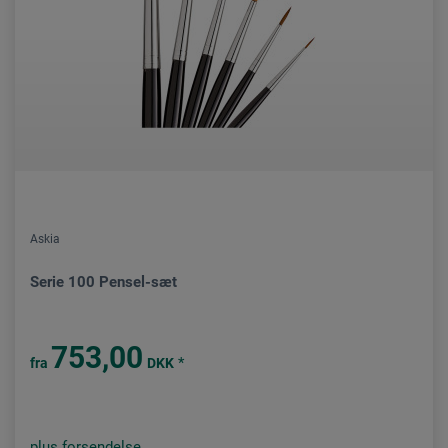
Askia
Serie 100 Pensel-sæt
753,00
*
fra
DKK
plus forsendelse