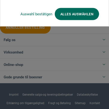
Produktkategorier
Auswahl bestätigen
ALLES AUSWÄHLEN
ANNULLER BESTILLING
Følg os
Virksomhed
Online-shop
Gode grunde til boesner
Imprint
Generelle salgs-og leveringsbetingelser
Databeskyttelse
Erklæring om tilgængelighed
Fragt og Betaling
Sitemap
Kontakt