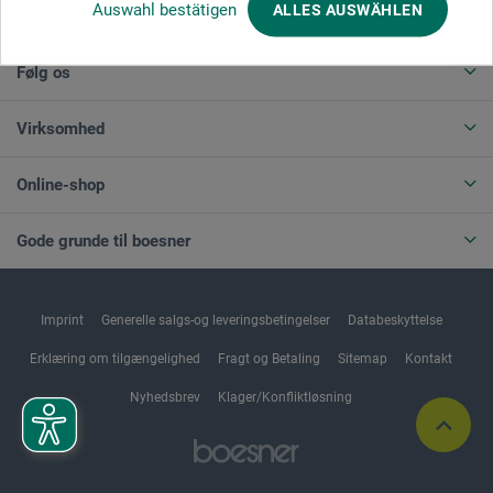
Auswahl bestätigen
ALLES AUSWÄHLEN
ANNULLER BESTILLING
Følg os
Virksomhed
Online-shop
Gode grunde til boesner
Imprint
Generelle salgs-og leveringsbetingelser
Databeskyttelse
Erklæring om tilgængelighed
Fragt og Betaling
Sitemap
Kontakt
Nyhedsbrev
Klager/Konfliktløsning