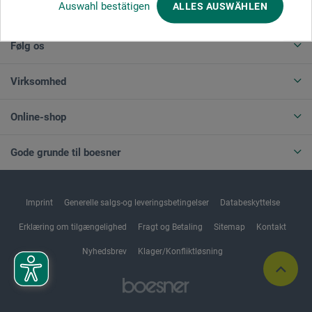
Auswahl bestätigen
ALLES AUSWÄHLEN
ANNULLER BESTILLING
Følg os
Virksomhed
Online-shop
Gode grunde til boesner
Imprint
Generelle salgs-og leveringsbetingelser
Databeskyttelse
Erklæring om tilgængelighed
Fragt og Betaling
Sitemap
Kontakt
Nyhedsbrev
Klager/Konfliktløsning