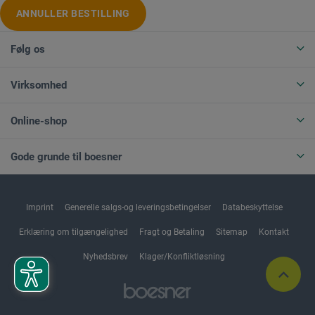
ANNULLER BESTILLING
Følg os
Virksomhed
Online-shop
Gode grunde til boesner
Imprint
Generelle salgs-og leveringsbetingelser
Databeskyttelse
Erklæring om tilgængelighed
Fragt og Betaling
Sitemap
Kontakt
Nyhedsbrev
Klager/Konfliktløsning