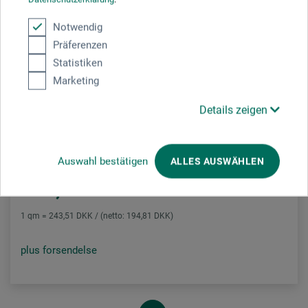
Notwendig
Präferenzen
Statistiken
Marketing
Barley
Details zeigen
Raderplade i fuldt format
Auswahl bestätigen
ALLES AUSWÄHLEN
624,00
*
DKK
1 qm = 243,51 DKK / (netto: 194,81 DKK)
plus forsendelse