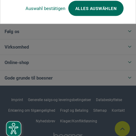
Auswahl bestätigen
ALLES AUSWÄHLEN
ANNULLER BESTILLING
Følg os
Virksomhed
Online-shop
Gode grunde til boesner
Imprint
Generelle salgs-og leveringsbetingelser
Databeskyttelse
Erklæring om tilgængelighed
Fragt og Betaling
Sitemap
Kontakt
Nyhedsbrev
Klager/Konfliktløsning