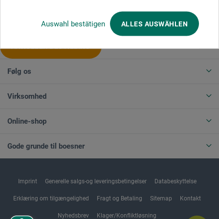
Produktkategorier
Auswahl bestätigen
ALLES AUSWÄHLEN
ANNULLER BESTILLING
Følg os
Virksomhed
Online-shop
Gode grunde til boesner
Imprint
Generelle salgs-og leveringsbetingelser
Databeskyttelse
Erklæring om tilgængelighed
Fragt og Betaling
Sitemap
Kontakt
Nyhedsbrev
Klager/Konfliktløsning