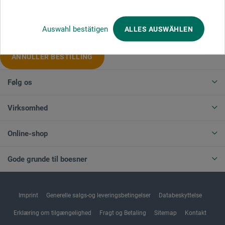
Produktkategorier
Auswahl bestätigen
ALLES AUSWÄHLEN
ANNULLER BESTILLING
Følg os
Virksomhed
Online-shop
Gode grunde til boesner
Imprint
Generelle salgs-og leveringsbetingelser
Databeskyttelse
Erklæring om tilgængelighed
Fragt og Betaling
Sitemap
Kontakt