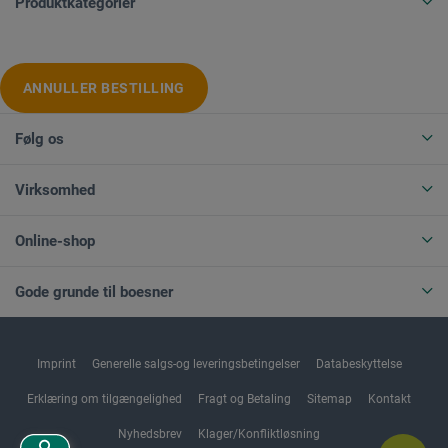
Produktkategorier
ANNULLER BESTILLING
Følg os
Virksomhed
Online-shop
Gode grunde til boesner
Imprint
Generelle salgs-og leveringsbetingelser
Databeskyttelse
Erklæring om tilgængelighed
Fragt og Betaling
Sitemap
Kontakt
Nyhedsbrev
Klager/Konfliktløsning