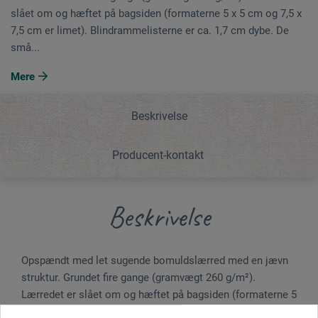
slået om og hæftet på bagsiden (formaterne 5 x 5 cm og 7,5 x
7,5 cm er limet). Blindrammelisterne er ca. 1,7 cm dybe. De
små...
Mere
Beskrivelse
Producent-kontakt
Beskrivelse
Opspændt med let sugende bomuldslærred med en jævn
struktur. Grundet fire gange (gramvægt 260 g/m²).
Lærredet er slået om og hæftet på bagsiden (formaterne 5
x 5 cm og 7,5 x 7,5 cm er limet). Blindrammelisterne er ca.