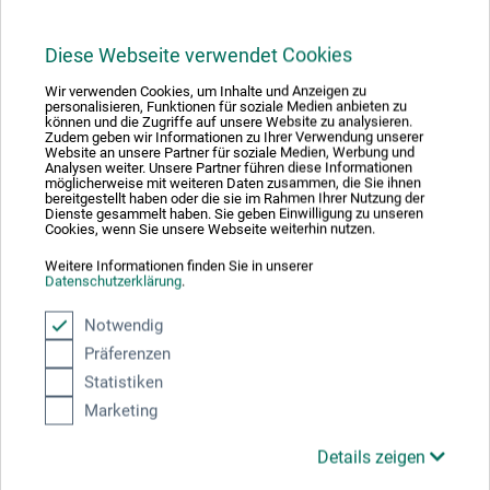
1,7 cm dybe. De små formater leveres uden kiler. Fra
formatet 18 x 24 cm er det muligt at efterspænde lærredet
Diese Webseite verwendet Cookies
med kiler. Hos boesner får du Go Create-blindrammer i 20
Wir verwenden Cookies, um Inhalte und Anzeigen zu
formater til nogle af markedets laveste priser. Ved
personalisieren, Funktionen für soziale Medien anbieten zu
bestilling af hele pakker er prisen yderligere reduceret
können und die Zugriffe auf unsere Website zu analysieren.
Zudem geben wir Informationen zu Ihrer Verwendung unserer
med 5 %. Det gør rammerne ekstra interessante for
Website an unsere Partner für soziale Medien, Werbung und
Analysen weiter. Unsere Partner führen diese Informationen
skoler, uddannelsesinstitutioner og andre med behov for
möglicherweise mit weiteren Daten zusammen, die Sie ihnen
store mængder.
bereitgestellt haben oder die sie im Rahmen Ihrer Nutzung der
Dienste gesammelt haben. Sie geben Einwilligung zu unseren
Cookies, wenn Sie unsere Webseite weiterhin nutzen.
Weitere Informationen finden Sie in unserer
Datenschutzerklärung
.
Producent-kontakt
Notwendig
Präferenzen
Her finder du producentens kontaktoplysninger for dette
Statistiken
produkt.
Marketing
Details zeigen
boesner GmbH distribution + logistics