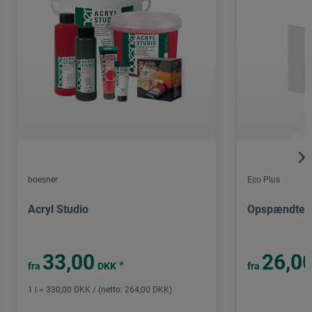
boesner
Eco Plus
Acryl Studio
Opspændte l
33,00
26,0
*
fra
DKK
fra
1 l = 330,00 DKK / (netto: 264,00 DKK)