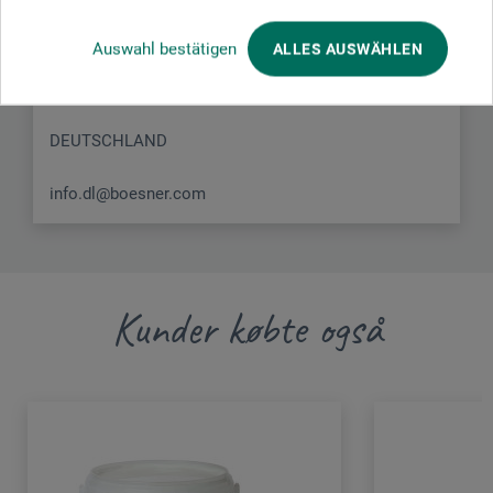
Liegnitzer Str. 17
Auswahl bestätigen
ALLES AUSWÄHLEN
58454 Witten
DEUTSCHLAND
info.dl@boesner.com
Kunder købte også