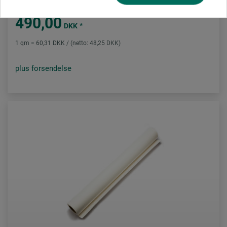
490,00
*
DKK
1 qm = 60,31 DKK / (netto: 48,25 DKK)
plus forsendelse