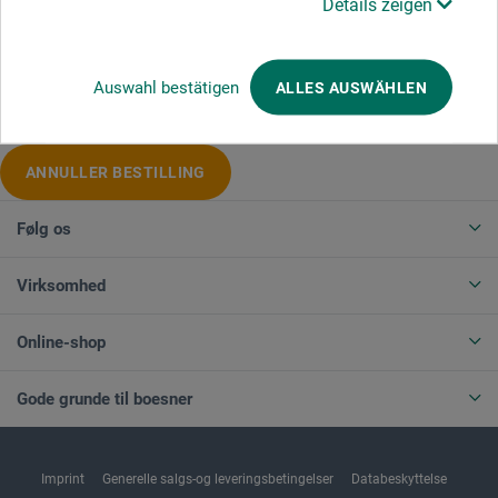
Details zeigen
Produktkategorier
Auswahl bestätigen
ALLES AUSWÄHLEN
ANNULLER BESTILLING
Følg os
Virksomhed
Online-shop
Gode grunde til boesner
Imprint
Generelle salgs-og leveringsbetingelser
Databeskyttelse