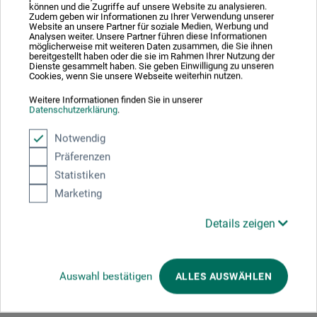
können und die Zugriffe auf unsere Website zu analysieren.
boesner – Henry
Zudem geben wir Informationen zu Ihrer Verwendung unserer
Website an unsere Partner für soziale Medien, Werbung und
Analysen weiter. Unsere Partner führen diese Informationen
Opspændte lærreder – Profi-kvalitet
möglicherweise mit weiteren Daten zusammen, die Sie ihnen
bereitgestellt haben oder die sie im Rahmen Ihrer Nutzung der
Dienste gesammelt haben. Sie geben Einwilligung zu unseren
Cookies, wenn Sie unsere Webseite weiterhin nutzen.
38,00
Weitere Informationen finden Sie in unserer
*
fra
DKK
Datenschutzerklärung
.
Notwendig
Präferenzen
plus forsendelse
Statistiken
Marketing
Details zeigen
1
Auswahl bestätigen
ALLES AUSWÄHLEN
Absolut sikker