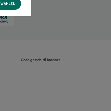
SWÄHLEN
Gode grunde til boesner