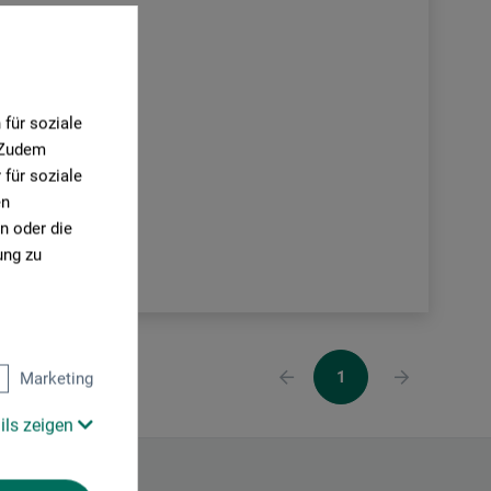
für soziale
. Zudem
für soziale
en
n oder die
ung zu
1
Marketing
ils zeigen