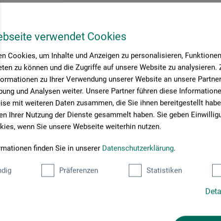
Modellare
ebseite verwendet Cookies
ende modellermasse
n Cookies, um Inhalte und Anzeigen zu personalisieren, Funktionen 
ten zu können und die Zugriffe auf unsere Website zu analysieren
,00
*
DKK
formationen zu Ihrer Verwendung unserer Website an unsere Partner 
ung und Analysen weiter. Unsere Partner führen diese Information
0 DKK / (netto: 36,80 DKK)
se mit weiteren Daten zusammen, die Sie ihnen bereitgestellt habe
n Ihrer Nutzung der Dienste gesammelt haben. Sie geben Einwillig
sendelse
ies, wenn Sie unsere Webseite weiterhin nutzen.
rmationen finden Sie in unserer
Datenschutzerklärung
.
ide:
dig
Präferenzen
Statistiken
Deta