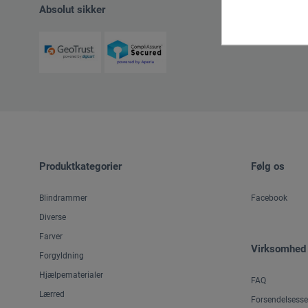
Absolut sikker
Produktkategorier
Følg os
Blindrammer
Facebook
Diverse
Farver
Virksomhed
Forgyldning
Hjælpematerialer
FAQ
Lærred
Forsendelsesse