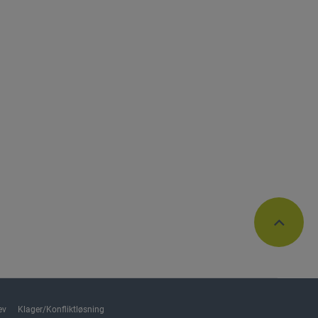
ev
Klager/Konfliktløsning