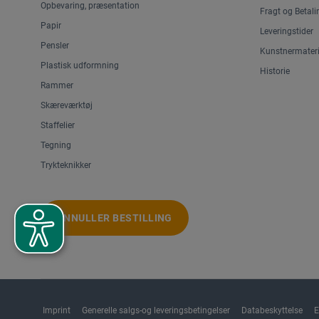
Opbevaring, præsentation
Fragt og Betali
Papir
Leveringstider
Pensler
Kunstnermateri
Plastisk udformning
Historie
Rammer
Skæreværktøj
Staffelier
Tegning
Trykteknikker
ANNULLER BESTILLING
Imprint
Generelle salgs-og leveringsbetingelser
Databeskyttelse
E