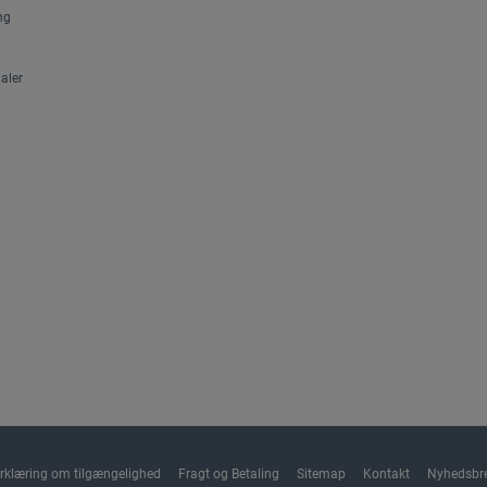
ng
aler
rklæring om tilgængelighed
Fragt og Betaling
Sitemap
Kontakt
Nyhedsbr