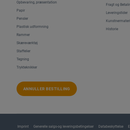
Opbevaring, præsentation
Fragt og Betali
Papir
Leveringstider
Pensler
Kunstnermateri
Plastisk udformning
Historie
Rammer
Skæreværktøj
Staffelier
Tegning
Trykteknikker
ANNULLER BESTILLING
Imprint
Generelle salgs-og leveringsbetingelser
Databeskyttelse
E