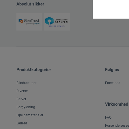
Absolut sikker
Produktkategorier
Følg os
Blindrammer
Facebook
Diverse
Farver
Virksomhed
Forgyldning
Hjælpematerialer
FAQ
Lærred
Forsendelsesse