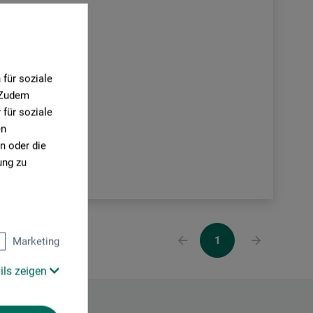
für soziale
. Zudem
für soziale
en
n oder die
ung zu
1
Marketing
ils zeigen