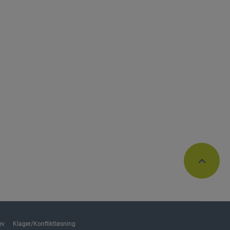
ev
Klager/Konfliktløsning