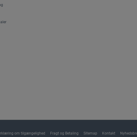
ng
aler
rklæring om tilgængelighed
Fragt og Betaling
Sitemap
Kontakt
Nyhedsbr