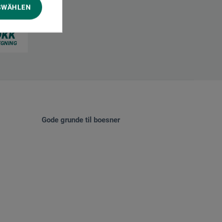
SWÄHLEN
Gode grunde til boesner