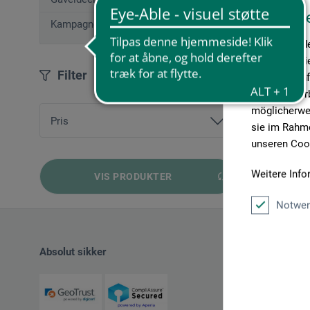
Diese W
Kampagnetilbud
Wir verwende
Medien anbie
Filter
geben wir In
Medien, Werb
möglicherwei
Pris
sie im Rahme
unseren Cook
fra
29,00 DKK
bis
234,00 DKK
Weitere Info
VIS PRODUKTER
Notwen
Absolut sikker