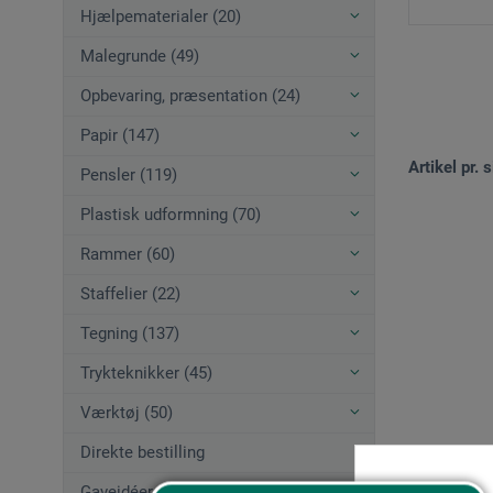
Hjælpematerialer (20)
Malegrunde (49)
Opbevaring, præsentation (24)
Papir (147)
Artikel pr. s
Pensler (119)
Plastisk udformning (70)
Rammer (60)
Staffelier (22)
Tegning (137)
Trykteknikker (45)
Værktøj (50)
Direkte bestilling
Gaveidéer (12)