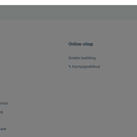
Online-shop
Direkte bestilling
% Kampagnetilbud
rvice
ng
aler