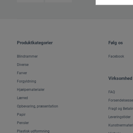
Produktkategorier
Følg os
Blindrammer
Facebook
Diverse
Farver
Virksomhed
Forgyldning
Hjælpematerialer
FAQ
Lærred
Forsendelsesse
Opbevaring, præsentation
Fragt og Betali
Papir
Leveringstider
Pensler
Kunstnermateri
Plastisk udformning